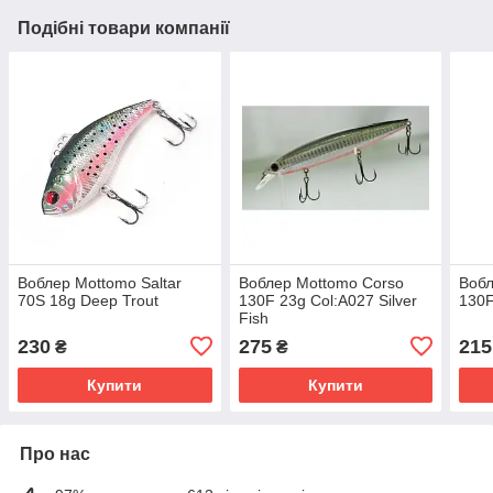
Подібні товари компанії
Воблер Mottomo Saltar
Воблер Mottomo Corso
Вобл
70S 18g Deep Trout
130F 23g Col:A027 Silver
130F
Fish
230
275
215
₴
₴
Купити
Купити
Про нас