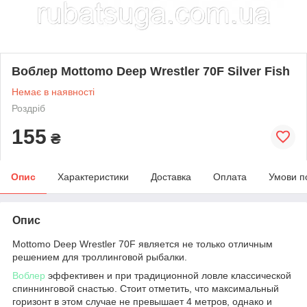
Воблер Mottomo Deep Wrestler 70F Silver Fish
Немає в наявності
Роздріб
155
₴
Опис
Характеристики
Доставка
Оплата
Умови п
Опис
Mottomo Deep Wrestler 70F является не только отличным
решением для троллинговой рыбалки.
Воблер
эффективен и при традиционной ловле классической
спиннинговой снастью. Стоит отметить, что максимальный
горизонт в этом случае не превышает 4 метров, однако и