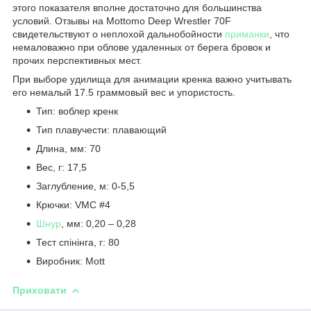
этого показателя вполне достаточно для большинства
условий. Отзывы на Mottomo Deep Wrestler 70F
свидетельствуют о неплохой дальнобойности
приманки
, что
немаловажно при облове удаленных от берега бровок и
прочих перспективных мест.
При выборе удилища для анимации кренка важно учитывать
его немалый 17.5 граммовый вес и упористость.
Тип: воблер кренк
Тип плавучести: плавающий
Длина, мм: 70
Вес, г: 17,5
Заглубление, м: 0-5,5
Крючки: VMC #4
Шнур
, мм: 0,20 – 0,28
Тест спінінга, г: 80
Виробник: Mott
Приховати