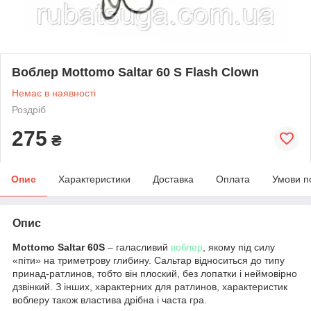
Воблер Mottomo Saltar 60 S Flash Clown
Немає в наявності
Роздріб
275
₴
Опис
Характеристики
Доставка
Оплата
Умови п
Опис
Mottomo Saltar 60S
– галасливий
воблер
, якому під силу
«піти» на триметрову глибину. Сальтар відноситься до типу
принад-ратлинов, тобто він плоский, без лопатки і неймовірно
дзвінкий. З інших, характерних для ратлинов, характеристик
воблеру також властива дрібна і часта гра.