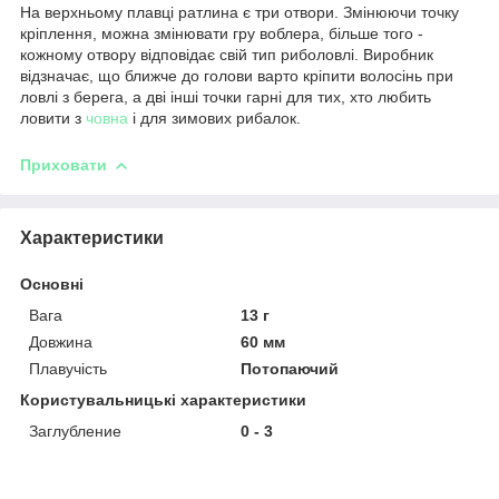
На верхньому плавці ратлина є три отвори. Змінюючи точку
кріплення, можна змінювати гру воблера, більше того -
кожному отвору відповідає свій тип риболовлі. Виробник
відзначає, що ближче до голови варто кріпити волосінь при
ловлі з берега, а дві інші точки гарні для тих, хто любить
ловити з
човна
і для зимових рибалок.
Приховати
Характеристики
Основні
Вага
13 г
Довжина
60 мм
Плавучість
Потопаючий
Користувальницькі характеристики
Заглубление
0 - 3