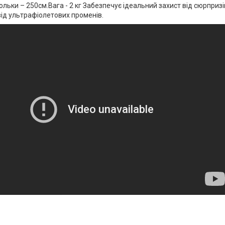
льки – 250см.Вага - 2 кг Забезпечує ідеальний захист від сюрприз
ід ультрафіолетових променів.