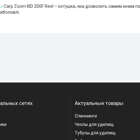
ка
Carp Zoom KID 200F Reel – котушка, яка дозволить самим юним п
риболовлі.
альных сетях
Актуальные товары
Спиннинги
ики
Чехлы для удилищ
Тубусы для удилищ