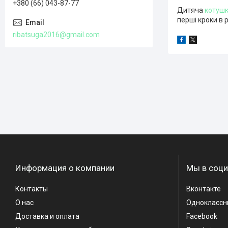
+380 (66) 043-87-77
Дитяча
котуш
перші кроки в 
ribatsuga2016@gmail.com
Информация о компании
Мы в соци
Контакты
Вконтакте
О нас
Одноклассн
Доставка и оплата
Facebook