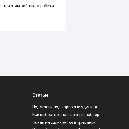
очатківцям рибалкам робити
Статьи
Подставки под карповые удилища
Как выбрать качественный воблер
Ловля на силиконовые приманки