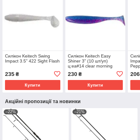
Силікон Keitech Swing
Силікон Keitech Easy
Силі
Impact 3.5" 422 Sight Flash
Shiner 3" (10 шт/уп)
Impa
ц:ea#14 clear morning
Pepp
dawn
235
230
206
₴
₴
Купити
Купити
Акційні пропозиції та новинки
–22%
–21%