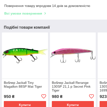
Повернення товару впродовж 14 днів за домовленістю
Всі умови повернення
Подібні товари компанії
Воблер Jackall Tiny
Воблер Jackall Rerange
Вобл
Magallon 88SP Mat Tiger
130SP 21,1 р Secret Pink
130S
Tiger
1699
950
980
923
₴
₴
Купити
Купити