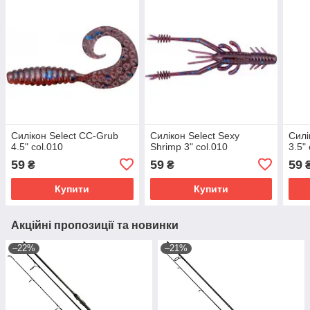
Силікон Select CC-Grub
Силікон Select Sexy
Силі
4.5" col.010
Shrimp 3" col.010
3.5"
59
59
59
₴
₴
Купити
Купити
Акційні пропозиції та новинки
–22%
–21%