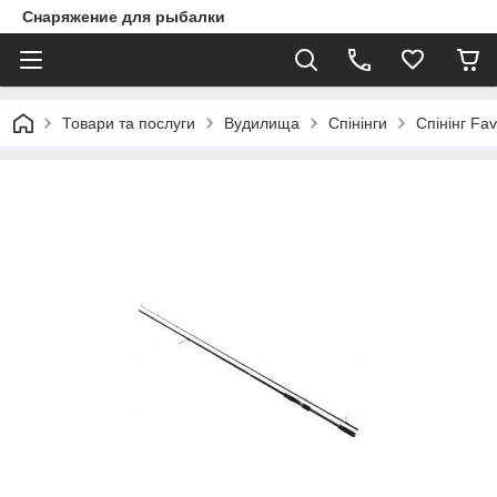
Снаряжение для рыбалки
Товари та послуги
Вудилища
Спінінги
Спінінг Fa