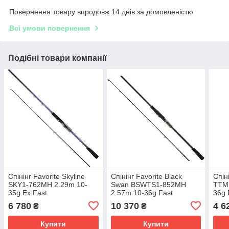
Повернення товару впродовж 14 днів за домовленістю
Всі умови повернення
Подібні товари компанії
Спінінг Favorite Skyline
Спінінг Favorite Black
Спін
SKY1-762MH 2.29m 10-
Swan BSWTS1-852MH
TTM
35g Ex.Fast
2.57m 10-36g Fast
36g 
6 780
10 370
4 6
₴
₴
Купити
Купити