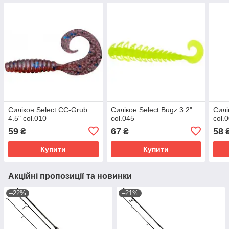
Силікон Select CC-Grub
Силікон Select Bugz 3.2"
Силі
4.5" col.010
col.045
col.
59
67
58
₴
₴
Купити
Купити
Акційні пропозиції та новинки
–22%
–21%