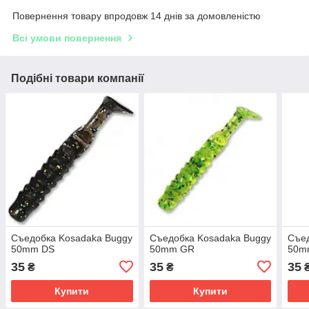
Повернення товару впродовж 14 днів за домовленістю
Всі умови повернення
Подібні товари компанії
Съедобка Kosadaka Buggy
Съедобка Kosadaka Buggy
Съед
50mm DS
50mm GR
50m
35
35
35
₴
₴
Купити
Купити