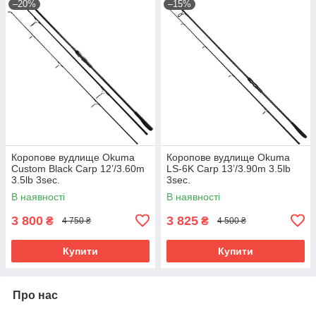
–20%
–15%
Коропове вудлище Okuma
Коропове вудлище Okuma
Custom Black Carp 12’/3.60m
LS-6K Carp 13’/3.90m 3.5lb
3.5lb 3sec.
3sec.
В наявності
В наявності
3 800
3 825
₴
₴
4 750 ₴
4 500 ₴
Купити
Купити
Про нас