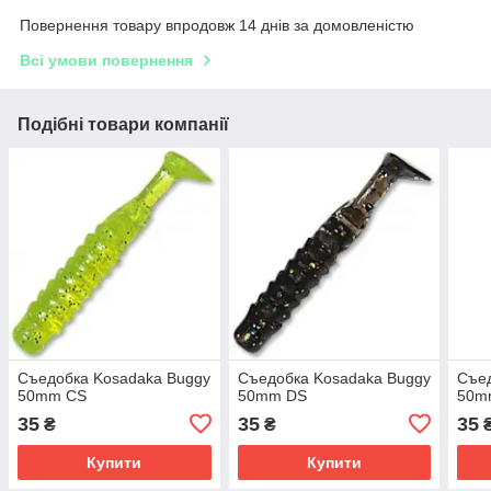
Повернення товару впродовж 14 днів за домовленістю
Всі умови повернення
Подібні товари компанії
Съедобка Kosadaka Buggy
Съедобка Kosadaka Buggy
Съед
50mm CS
50mm DS
50m
35
35
35
₴
₴
Купити
Купити