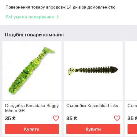
Повернення товару впродовж 14 днів за домовленістю
Всі умови повернення
Подібні товари компанії
Съедобка Kosadaka Buggy
Съедобка Kosadaka Links
Съед
50mm GR
35
35
35
₴
₴
Купити
Купити