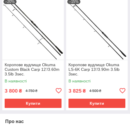
–20%
–15%
Коропове вудлище Okuma
Коропове вудлище Okuma
Custom Black Carp 12’/3.60m
LS-6K Carp 13’/3.90m 3.5lb
3.5lb 3sec.
3sec.
В наявності
В наявності
3 800
3 825
₴
₴
4 750 ₴
4 500 ₴
Купити
Купити
Про нас