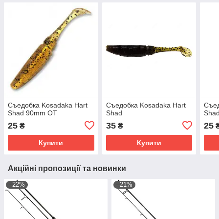
Съедобка Kosadaka Hart
Съедобка Kosadaka Hart
Съед
Shad 90mm OT
Shad
Sha
25
35
25
₴
₴
Купити
Купити
Акційні пропозиції та новинки
–22%
–21%