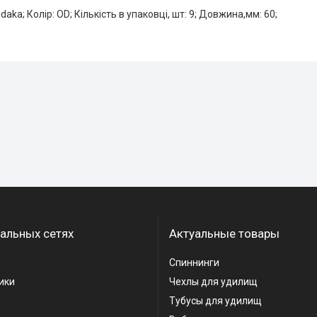
aka; Колір: OD; Кількість в упаковці, шт: 9; Довжина,мм: 60;
альных сетях
Актуальные товары
Спиннинги
ики
Чехлы для удилищ
Тубусы для удилищ