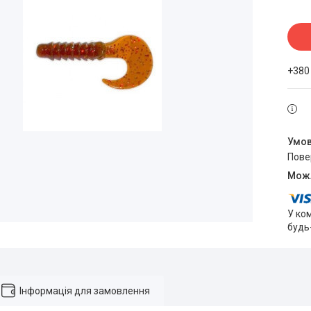
+380
пов
У ко
будь
Інформація для замовлення