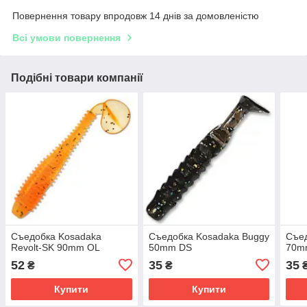
Повернення товару впродовж 14 днів за домовленістю
Всі умови повернення
Подібні товари компанії
Съедобка Kosadaka
Съедобка Kosadaka Buggy
Съед
Revolt-SK 90mm OL
50mm DS
70m
52
35
35
₴
₴
Купити
Купити