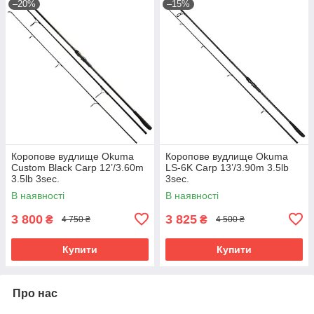
–20%
–15%
Коропове вудлище Okuma
Коропове вудлище Okuma
Custom Black Carp 12’/3.60m
LS-6K Carp 13’/3.90m 3.5lb
3.5lb 3sec.
3sec.
В наявності
В наявності
3 800
3 825
₴
₴
4 750 ₴
4 500 ₴
Купити
Купити
Про нас