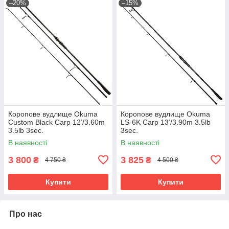
–20%
–15%
Коропове вудлище Okuma
Коропове вудлище Okuma
Custom Black Carp 12’/3.60m
LS-6K Carp 13’/3.90m 3.5lb
3.5lb 3sec.
3sec.
В наявності
В наявності
3 800
3 825
₴
₴
4 750 ₴
4 500 ₴
Купити
Купити
Про нас