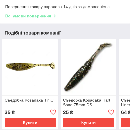
Повернення товару впродовж 14 днів за домовленістю
Всі умови повернення
Подібні товари компанії
Съедобка Kosadaka TiniC
Съедобка Kosadaka Hart
Съед
Shad 75mm DS
Lin
35
25
64
₴
₴
Купити
Купити