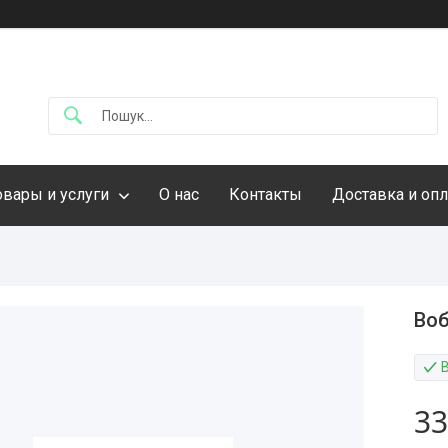
овары и услуги
О нас
Контакты
Доставка и опл
Воб
33