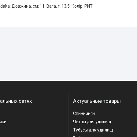
aka; Довжина, см: 11; Вага, г: 13,5; Колір: PNT;
альных сетях
Актуальные товары
Спиннинги
ики
Чехлы для удилищ
Тубусы для удилищ