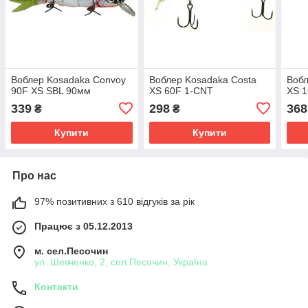
Воблер Kosadaka Convoy
Воблер Kosadaka Costa
Вобл
90F XS SBL 90мм
XS 60F 1-CNT
XS 
339
298
368
₴
₴
Купити
Купити
Про нас
97% позитивних з 610 відгуків за рік
Працює з 05.12.2013
м. сел.Песочин
ул. Шевченко, 2, сел.Песочин, Україна
Контакти