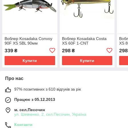
Воблер Kosadaka Convoy
Воблер Kosadaka Costa
Вобл
90F XS SBL 90мм
XS 60F 1-CNT
XS 
339
298
298
₴
₴
Купити
Купити
Про нас
97% позитивних з 610 відгуків за рік
Працює з 05.12.2013
м. сел.Песочин
ул. Шевченко, 2, сел.Песочин, Україна
Контакти