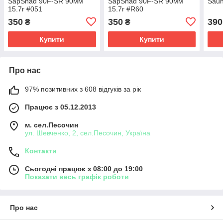
SapShad 90F-SR 90мм
SapShad 90F-SR 90мм
Sau
15.7г #051
15.7г #R60
350
350
390
₴
₴
Купити
Купити
Про нас
97% позитивних з 608 відгуків за рік
Працює з 05.12.2013
м. сел.Песочин
ул. Шевченко, 2, сел.Песочин, Україна
Контакти
Сьогодні працює з 08:00 до 19:00
Показати весь графік роботи
Про нас