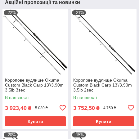
Акційні пропозиції та новинки
–22%
–21%
Коропове вудлище Okuma
Коропове вудлище Okuma
Custom Black Carp 13’/3.90m
Custom Black Carp 13’/3.90m
3.5lb 3sec
3.5lb 2sec
В наявності
В наявності
3 923,40
3 752,50
₴
₴
5 030 ₴
4 750 ₴
Купити
Купити
–20%
–15%