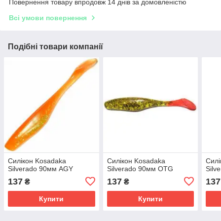
Повернення товару впродовж 14 днів за домовленістю
Всі умови повернення
Подібні товари компанії
Силікон Kosadaka
Силікон Kosadaka
Силі
Silverado 90мм AGY
Silverado 90мм OTG
Silv
137
137
137
₴
₴
Купити
Купити