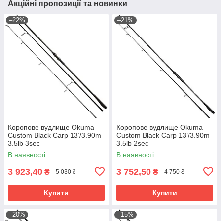
Акційні пропозиції та новинки
–22%
–21%
Коропове вудлище Okuma
Коропове вудлище Okuma
Custom Black Carp 13’/3.90m
Custom Black Carp 13’/3.90m
3.5lb 3sec
3.5lb 2sec
В наявності
В наявності
3 923,40
3 752,50
₴
₴
5 030 ₴
4 750 ₴
Купити
Купити
–20%
–15%