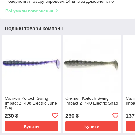
Повернення товару впродовж 14 днів за домовленістю
Всі умови повернення
Подібні товари компанії
Силікон Keitech Swing
Силікон Keitech Swing
Силі
Impact 2" 408 Electric June
Impact 2" 440 Electric Shad
Imp
Bug
230
230
137
₴
₴
Купити
Купити