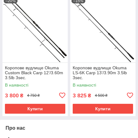
–20%
–15%
Коропове вудлище Okuma
Коропове вудлище Okuma
Custom Black Carp 12’/3.60m
LS-6K Carp 13’/3.90m 3.5lb
3.5lb 3sec.
3sec.
В наявності
В наявності
3 800
3 825
₴
₴
4 750 ₴
4 500 ₴
Купити
Купити
Про нас