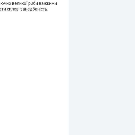
ключно великої риби важкими
ти силові занедбаність.