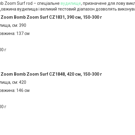
b Zoom Surf rod – спеціальне
вудилище
, призначене для лову ви
овжина вудилища і великий тестовий діапазон дозволять виконува
Zoom Bomb Zoom Surf CZ1831, 390 см, 150-300 г
ища, см: 390
овжина: 137 см
00 г
Zoom Bomb Zoom Surf CZ1848, 420 см, 150-300 г
ища, см: 420
овжина: 146 см
00 г