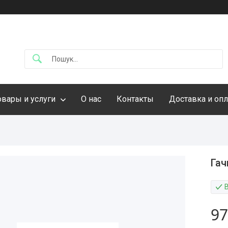
овары и услуги
О нас
Контакты
Доставка и опл
Гач
97