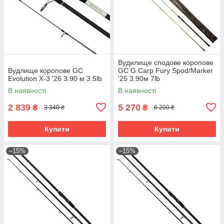
Вудилище сподове коропове
Вудлище коропове GC
GC G.Carp Fury Spod/Marker
Evolution X-3 '26 3.90 м 3.5lb
'25 3.90м 7lb
В наявності
В наявності
2 839
5 270
₴
₴
3 340 ₴
6 200 ₴
Купити
Купити
–15%
–15%