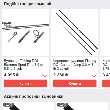
Подібні товари компанії
Вудлище Fishing ROI
Коропове вудлище Fishing
Коро
Extreme Spod Rod 3,9 m
ROI Caiman Carp 3.6 м 3
ROI 
5.5 lb 2 cek
lb 3 секції
3.75 
4 095
2 260
3 4
₴
₴
Купити
Купити
Акційні пропозиції та новинки
–18%
–15%