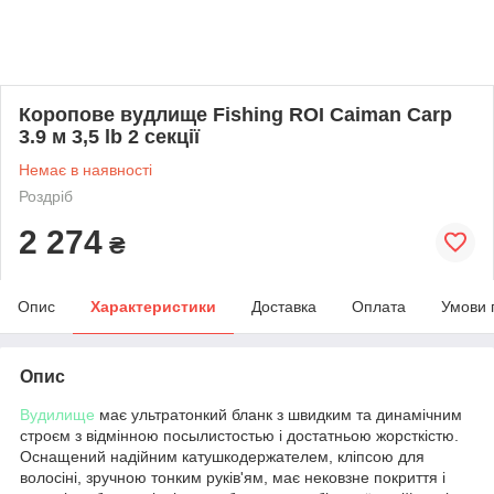
Коропове вудлище Fishing ROI Caiman Carp
3.9 м 3,5 lb 2 секції
Немає в наявності
Роздріб
2 274
₴
Опис
Характеристики
Доставка
Оплата
Умови 
Опис
Вудилище
має ультратонкий бланк з швидким та динамічним
строєм з відмінною посылистостью і достатньою жорсткістю.
Оснащений надійним катушкодержателем, кліпсою для
волосіні, зручною тонким руків'ям, має нековзне покриття і