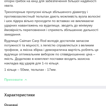
опорні грибок на кінці для забезпечення більшої надійності
хвата.
Трехопорные пропускні кільця збільшеного діаметру і
противозахлестный тюльпан дають можливість вузла волосіні
і шок лідера вільно проходити по вставках не викликаючи
ударних навантажень на вудилище, зводять до мінімуму
ймовірність переповнення і сприяють збільшенню дальності
закидання.
Вудлище Caiman Carp Rod володіє достатнім запасом
потужності та міцності, з легкістю справляється з великим
трофеєм, а якісна збірка і демократична вартість роблять це
вудлище оптимальним вибором по співвідношенню ціна –
якість. Додатково в комплект поставки входить захисна
накладка від ударів для 1-го кільця.
1 кільце – 50мм, тюльпан - 17мм.
Приховати
Характеристики
Основні