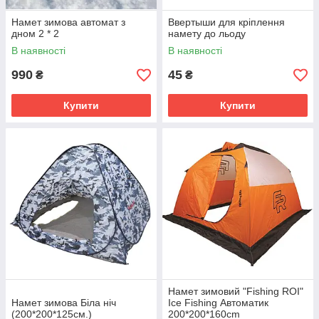
Намет зимова автомат з
Ввертыши для кріплення
дном 2 * 2
намету до льоду
В наявності
В наявності
990
45
₴
₴
Купити
Купити
Намет зимовий "Fishing ROI"
Намет зимова Біла ніч
Ice Fishing Автоматик
(200*200*125см.)
200*200*160cm