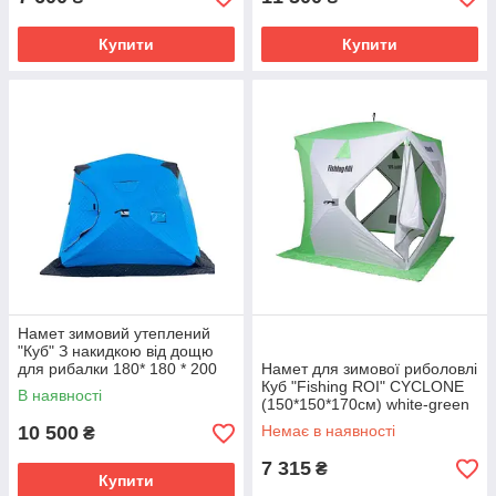
Купити
Купити
Намет зимовий утеплений
"Куб" З накидкою від дощю
для рибалки 180* 180 * 200
Намет для зимової риболовлі
Куб "Fishing ROI" CYCLONE
В наявності
(150*150*170см) white-green
10 500
Немає в наявності
₴
7 315
₴
Купити