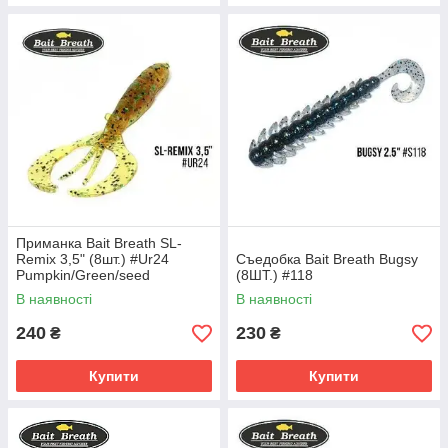
Приманка Bait Breath SL-
Remix 3,5" (8шт.) #Ur24
Съедобка Bait Breath Bugsy
Pumpkin/Green/seed
(8ШТ.) #118
В наявності
В наявності
240
230
₴
₴
Купити
Купити