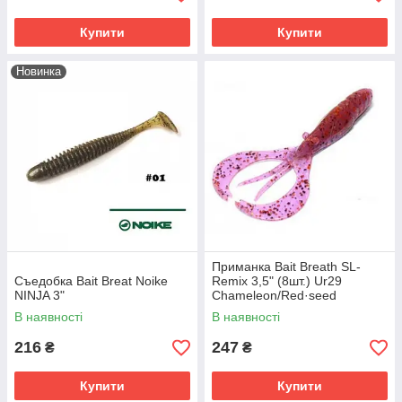
Купити
Купити
Новинка
Приманка Bait Breath SL-
Съедобка Bait Breat Noike
Remix 3,5" (8шт.) Ur29
NINJA 3"
Chameleon/Red·seed
В наявності
В наявності
216
247
₴
₴
Купити
Купити