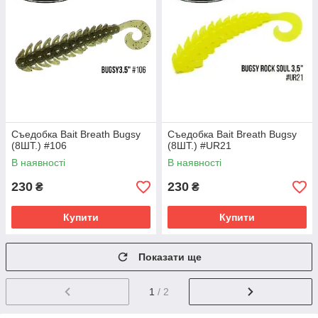
Съедобка Bait Breath Bugsy
Съедобка Bait Breath Bugsy
(8ШТ.) #106
(8ШТ.) #UR21
В наявності
В наявності
230
230
₴
₴
Купити
Купити
Показати ще
1
/ 2